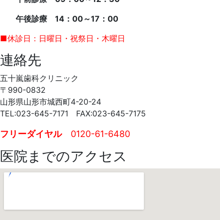
4
嵐
月
歯
午後診療 14：00～17：00
20
科
日
ク
■休診日：日曜日・祝祭日・木曜日
リ
連絡先
ニ
ッ
五十嵐歯科クリニック
ク
〒990-0832
山形県山形市城西町4-20-24
TEL:023-645-7171 FAX:023-645-7175
フリーダイヤル
0120-61-6480
医院までのアクセス