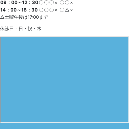
09：00～12：30
〇
〇
〇
×
〇
〇
×
14：00～18：30
〇
〇
〇
×
〇
△
×
△土曜午後は17:00まで
休診日：日・祝・木
0120-61-6480