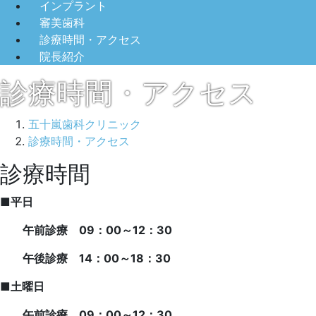
インプラント
審美歯科
診療時間・アクセス
院長紹介
診療時間・アクセス
五十嵐歯科クリニック
診療時間・アクセス
診療時間
2013
■平日
年
8
午前診療 09：00～12：30
月
30
午後診療 14：00～18：30
日
2022
五
■土曜日
年
十
午前診療 09：00～12：30