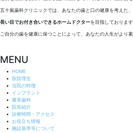
25
科
日
ク
五十嵐歯科クリニックでは、あなたの歯と口の健康を考えた、
リ
ニ
長い目でお付き合いできるホームドクター
を目指しております
ッ
ご自分の歯を健康に保つことによって、あなたの人生がより素
ク
MENU
HOME
医院理念
当院の特徴
インプラント
審美歯科
院長紹介
診療時間・アクセス
お役立ち情報
施設基準等について