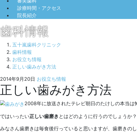
審美歯科
診療時間・アクセス
院長紹介
歯科情報
五十嵐歯科クリニック
歯科情報
お役立ち情報
正しい歯みがき方法
2014
五
2014年9月20日
お役立ち情報
正しい歯みがき方法
年
十
9
嵐
月
歯
2008年に放送されたテレビ朝日のたけしの本当
20
科
日
ク
ではいったい
正しい歯磨き
とはどのように行うのでしょうか？
リ
みなさん歯磨きは毎食後行っていると思いますが、歯磨きのし
ニ