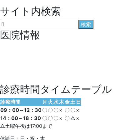
サイト内検索
医院情報
診療時間タイムテーブル
診療時間
月
火
水
木
金
土
日
09：00～12：30
〇
〇
〇
×
〇
〇
×
14：00～18：30
〇
〇
〇
×
〇
△
×
△土曜午後は17:00まで
休診日：日・祝・木