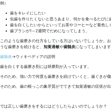
ッ
例）
ク
歯をキレイにしたい
虫歯を作りたくないと思うあまり、何かを食べるたびに
歯を白くしたいからといってお茶やコーヒーなど着色し
歯ブラシが1～2週間でだめになってしまう。
このような歯磨きの仕方をしている方はいないでしょうか。お
うな歯磨きを続けると、
知覚過敏
や
歯髄炎
になってしまいます
歯髄炎
→ウィキペディアの説明
歯を白くする歯磨き剤には研磨剤が入っています。
そのため、強い力で何度も歯磨きを続けていくと、歯ぐきが
そのため、歯の根っこの象牙質がでてきて知覚過敏の症状が出
では正しい歯磨きをするにはどうしたらよいのでしょうか？