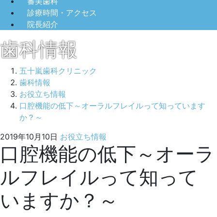
審美歯科
診療時間・アクセス
院長紹介
歯科情報
五十嵐歯科クリニック
歯科情報
お役立ち情報
口腔機能の低下～オーラルフレイルって知っています
か？～
2022
五
2019年10月10日
お役立ち情報
口腔機能の低下～オーラ
年
十
2
嵐
ルフレイルって知って
月
歯
25
科
いますか？～
日
ク
リ