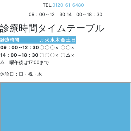
TEL.
0120-61-6480
09：00～12：30 14：00～18：30
診療時間タイムテーブル
診療時間
月
火
水
木
金
土
日
09：00～12：30
〇
〇
〇
×
〇
〇
×
14：00～18：30
〇
〇
〇
×
〇
△
×
△土曜午後は17:00まで
休診日：日・祝・木