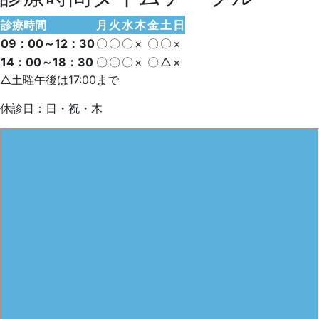
診療時間
月
火
水
木
金
土
日
09：00～12：30
〇
〇
〇
×
〇
〇
×
14：00～18：30
〇
〇
〇
×
〇
△
×
△土曜午後は17:00まで
休診日：日・祝・木