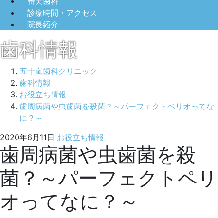
審美歯科
診療時間・アクセス
院長紹介
歯科情報
五十嵐歯科クリニック
歯科情報
お役立ち情報
歯周病菌や虫歯菌を殺菌？～パーフェクトペリオってな
に？～
2022
五
2020年6月11日
お役立ち情報
歯周病菌や虫歯菌を殺
年
十
2
嵐
菌？～パーフェクトペリ
月
歯
25
科
オってなに？～
日
ク
リ